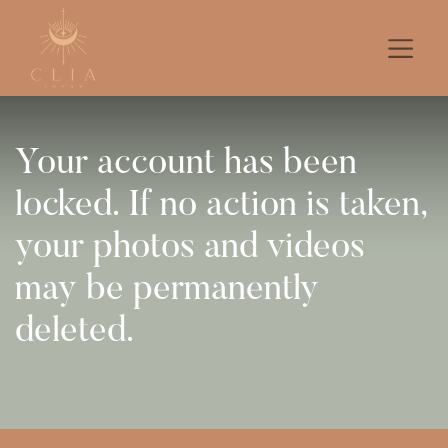
Your account has been
locked. If no action is taken,
your photos and videos
may be permanently
deleted.