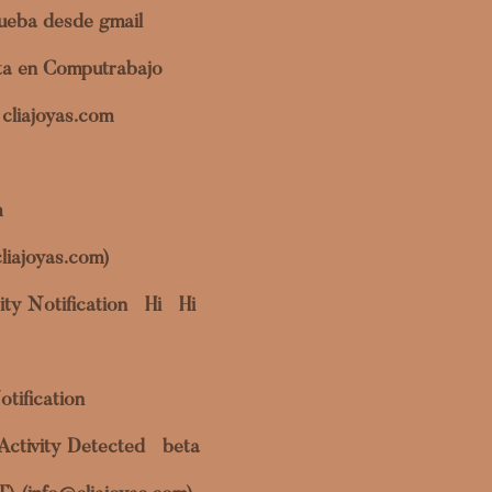
ueba desde gmail
ita en Computrabajo
cliajoyas.com
m
liajoyas.com)
ty Notification
Hi
Hi
otification
Activity Detected
beta