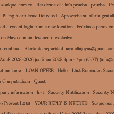
 sonique-com.co
Re: desde clia info prueba
prueba
Pr
Billing Alert: Issue Detected
Aproveche su oferta gratu
ed a recent login from a new location
Próximos pasos en 
 en Mayo con un descuento exclusivo
o continue
Alerta de seguridad para cliajoyas@gmail.co
a AdeE 2025-2026 jue 5 jun 2025 3pm - 4pm (COT) (info@c
et me know
LOAN OFFER
Hello
Lаst Reminder: Securi
en Computrabajo
Quest
pany information
lost
Security Notification
Security N
to Prevent Lоѕѕ
YOUR REPLY IS NEEDED
Suspicious 