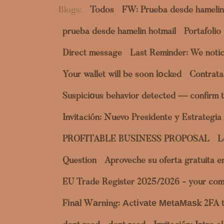
Blogs:
Todos
FW: Prueba desde hamelin
prueba desde hamelin hotmail
Portafolio
Direct message
Last Reminder: We notic
Your wallet will be soon lоcked
Contrata
Suspiciоus behavior detected — confirm t
Invitación: Nuevo Presidente y Estrategi
PROFITABLE BUSINESS PROPOSAL
L
Question
Aproveche su oferta gratuita 
EU Trade Register 2025/2026 - your com
Fіnаl Wаrnіng: Аctіvаtе МеtаМаѕk 2FA 