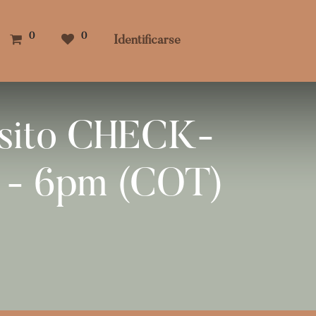
0
0
Identificarse
ósito CHECK-
 - 6pm (COT)