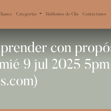
Chance
Categorías
Hablemos de Clia
Contáctanos
Emprender con prop
é 9 jul 2025 5pm
as.com)