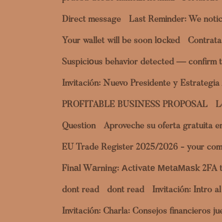
Direct message
Last Reminder: We notic
Your wallet will be soon lоcked
Contrata
Suspiciоus behavior detected — confirm t
Invitación: Nuevo Presidente y Estrategi
PROFITABLE BUSINESS PROPOSAL
L
Question
Aproveche su oferta gratuita 
EU Trade Register 2025/2026 - your com
Fіnаl Wаrnіng: Аctіvаtе МеtаМаѕk 2FA 
dont read
dont read
Invitación: Intro 
Invitación: Charla: Consejos financieros 