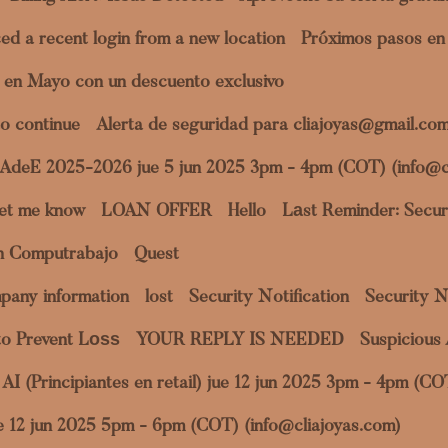
ed a recent login from a new location
Próximos pasos en 
 en Mayo con un descuento exclusivo
o continue
Alerta de seguridad para cliajoyas@gmail.co
a AdeE 2025-2026 jue 5 jun 2025 3pm - 4pm (COT) (info@c
et me know
LOAN OFFER
Hello
Lаst Reminder: Securi
en Computrabajo
Quest
pany information
lost
Security Notification
Security N
to Prevent Lоѕѕ
YOUR REPLY IS NEEDED
Suspicious 
al AI (Principiantes en retail) jue 12 jun 2025 3pm - 4pm (C
jue 12 jun 2025 5pm - 6pm (COT) (info@cliajoyas.com)