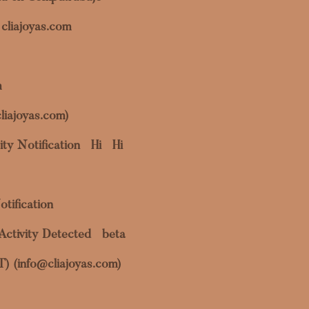
cliajoyas.com
m
liajoyas.com)
ty Notification
Hi
Hi
otification
Activity Detected
beta
OT) (info@cliajoyas.com)