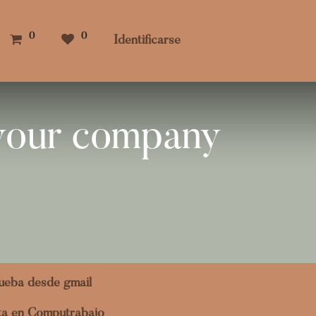
0
0
Identificarse
 your company
ueba desde gmail
ita en Computrabajo