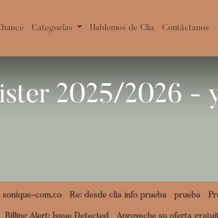
Chance
Categorías
Hablemos de Clia
Contáctanos
ister 2025/2026 -
 sonique-com.co
Re: desde clia info prueba
prueba
Pr
Billing Alert: Issue Detected
Aproveche su oferta gratu