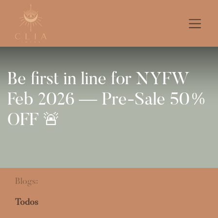
Be first in line for NYFW
Feb 2026 — Pre-Sale 50%
OFF 🚨
Blogs:
Todos