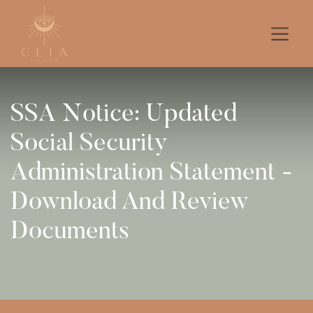
SSA Notice: Updated
Social Security
Administration Statement -
Download And Review
Documents