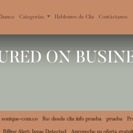
Chance
Categorías
Hablemos de Clia
Contáctanos
URED ON BUSIN
 sonique-com.co
Re: desde clia info prueba
prueba
Pr
Billing Alert: Issue Detected
Aproveche su oferta gratu