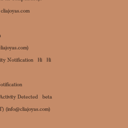
cliajoyas.com
m
liajoyas.com)
ty Notification
Hi
Hi
otification
Activity Detected
beta
OT) (info@cliajoyas.com)