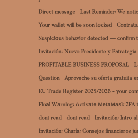
Direct message
Last Reminder: We notic
Your wallet will be soon lоcked
Contrata
Suspiciоus behavior detected — confirm t
Invitación: Nuevo Presidente y Estrategi
PROFITABLE BUSINESS PROPOSAL
L
Question
Aproveche su oferta gratuita 
EU Trade Register 2025/2026 - your com
Fіnаl Wаrnіng: Аctіvаtе МеtаМаѕk 2FA 
dont read
dont read
Invitación: Intro 
Invitación: Charla: Consejos financieros 