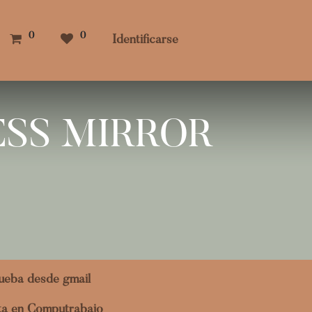
0
0
Identificarse
ESS MIRROR
ueba desde gmail
ita en Computrabajo