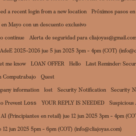
ed a recent login from a new location
Próximos pasos en 
 en Mayo con un descuento exclusivo
o continue
Alerta de seguridad para cliajoyas@gmail.co
a AdeE 2025-2026 jue 5 jun 2025 3pm - 4pm (COT) (info@c
et me know
LOAN OFFER
Hello
Lаst Reminder: Securi
en Computrabajo
Quest
pany information
lost
Security Notification
Security N
to Prevent Lоѕѕ
YOUR REPLY IS NEEDED
Suspicious 
al AI (Principiantes en retail) jue 12 jun 2025 3pm - 4pm (C
jue 12 jun 2025 5pm - 6pm (COT) (info@cliajoyas.com)