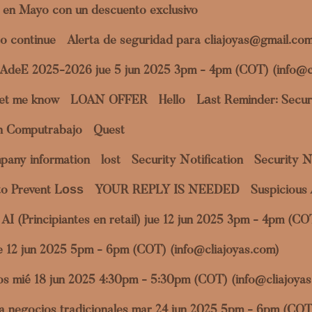
 en Mayo con un descuento exclusivo
o continue
Alerta de seguridad para cliajoyas@gmail.co
a AdeE 2025-2026 jue 5 jun 2025 3pm - 4pm (COT) (info@c
et me know
LOAN OFFER
Hello
Lаst Reminder: Securi
en Computrabajo
Quest
pany information
lost
Security Notification
Security N
to Prevent Lоѕѕ
YOUR REPLY IS NEEDED
Suspicious 
al AI (Principiantes en retail) jue 12 jun 2025 3pm - 4pm (C
jue 12 jun 2025 5pm - 6pm (COT) (info@cliajoyas.com)
datos mié 18 jun 2025 4:30pm - 5:30pm (COT) (info@cliajoya
ara negocios tradicionales mar 24 jun 2025 5pm - 6pm (COT