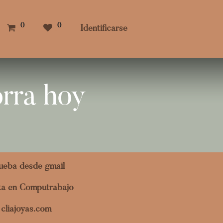
0
0
Identificarse
orra hoy
ueba desde gmail
ita en Computrabajo
cliajoyas.com