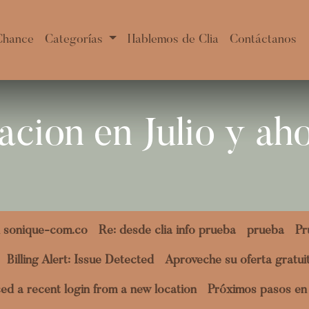
Chance
Categorías
Hablemos de Clia
Contáctanos
acion en Julio y ah
 sonique-com.co
Re: desde clia info prueba
prueba
Pr
Billing Alert: Issue Detected
Aproveche su oferta gratu
ed a recent login from a new location
Próximos pasos en 