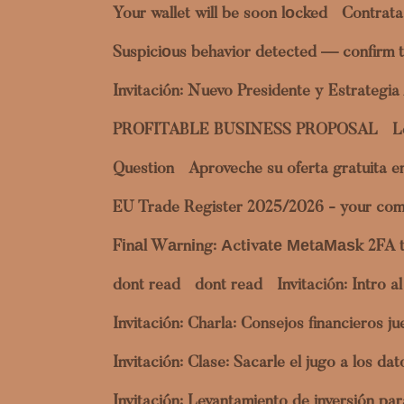
Your wallet will be soon lоcked
Contrata
Suspiciоus behavior detected — confirm t
Invitación: Nuevo Presidente y Estrategi
PROFITABLE BUSINESS PROPOSAL
L
Question
Aproveche su oferta gratuita 
EU Trade Register 2025/2026 - your com
Fіnаl Wаrnіng: Аctіvаtе МеtаМаѕk 2FA 
dont read
dont read
Invitación: Intro 
Invitación: Charla: Consejos financieros 
Invitación: Clase: Sacarle el jugo a los 
Invitación: Levantamiento de inversión p