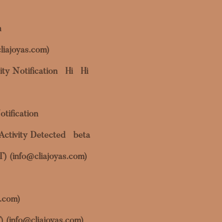
m
liajoyas.com)
ty Notification
Hi
Hi
otification
Activity Detected
beta
OT) (info@cliajoyas.com)
s.com)
) (info@cliajoyas.com)