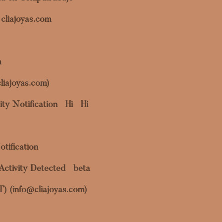
cliajoyas.com
m
liajoyas.com)
ty Notification
Hi
Hi
otification
Activity Detected
beta
OT) (info@cliajoyas.com)