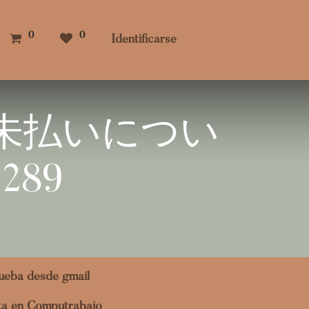
0
0
Identificarse
の未払いについ
289
ueba desde gmail
ita en Computrabajo