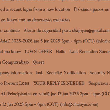
ed a recent login from a new location
Próximos pasos en 
 en Mayo con un descuento exclusivo
o continue
Alerta de seguridad para cliajoyas@gmail.co
a AdeE 2025-2026 jue 5 jun 2025 3pm - 4pm (COT) (info@c
et me know
LOAN OFFER
Hello
Lаst Reminder: Securi
en Computrabajo
Quest
pany information
lost
Security Notification
Security N
to Prevent Lоѕѕ
YOUR REPLY IS NEEDED
Suspicious 
al AI (Principiantes en retail) jue 12 jun 2025 3pm - 4pm (C
jue 12 jun 2025 5pm - 6pm (COT) (info@cliajoyas.com)