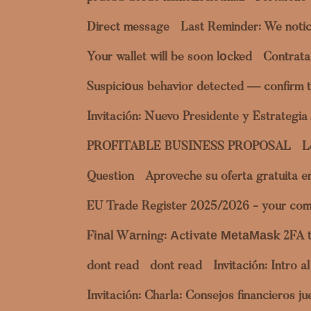
Direct message
Last Reminder: We notic
Your wallet will be soon lоcked
Contrata
Suspiciоus behavior detected — confirm t
Invitación: Nuevo Presidente y Estrategi
PROFITABLE BUSINESS PROPOSAL
L
Question
Aproveche su oferta gratuita 
EU Trade Register 2025/2026 - your com
Fіnаl Wаrnіng: Аctіvаtе МеtаМаѕk 2FA 
dont read
dont read
Invitación: Intro 
Invitación: Charla: Consejos financieros 