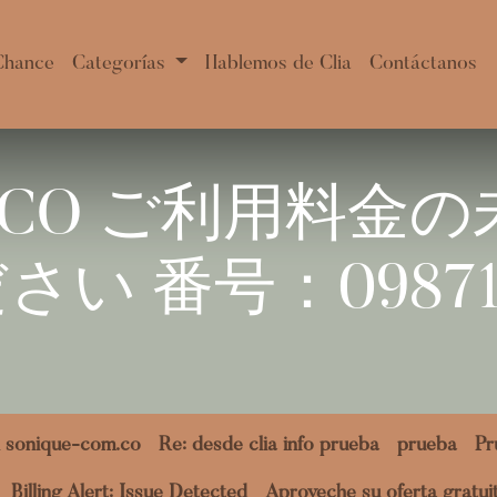
Chance
Categorías
Hablemos de Clia
Contáctanos
PCO ご利用料金
い 番号：09871
 sonique-com.co
Re: desde clia info prueba
prueba
Pr
Billing Alert: Issue Detected
Aproveche su oferta gratu