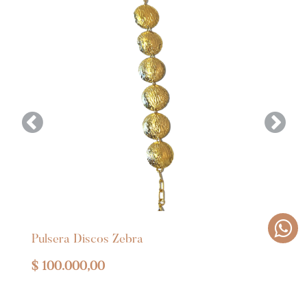
Anterior
Siguie
Pulsera Discos Zebra
$
100.000,00