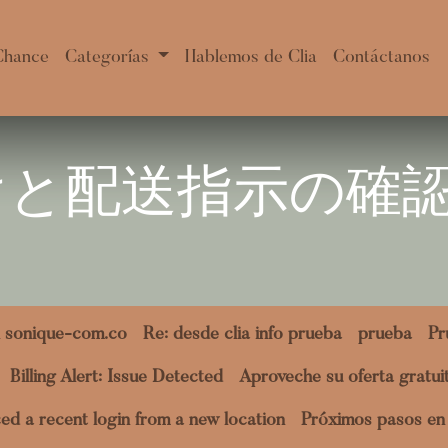
Chance
Categorías
Hablemos de Clia
Contáctanos
と配送指示​の 確 
 sonique-com.co
Re: desde clia info prueba
prueba
Pr
Billing Alert: Issue Detected
Aproveche su oferta gratu
ed a recent login from a new location
Próximos pasos en 