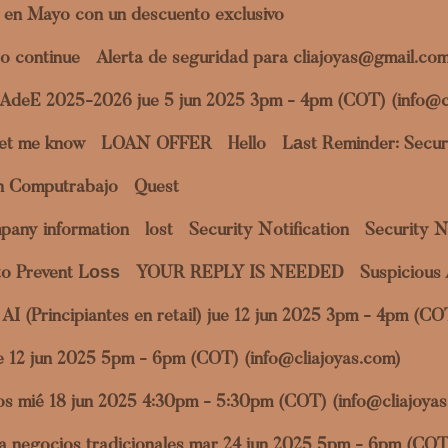
 en Mayo con un descuento exclusivo
o continue
Alerta de seguridad para cliajoyas@gmail.co
a AdeE 2025-2026 jue 5 jun 2025 3pm - 4pm (COT) (info@c
et me know
LOAN OFFER
Hello
Lаst Reminder: Securi
en Computrabajo
Quest
pany information
lost
Security Notification
Security N
to Prevent Lоѕѕ
YOUR REPLY IS NEEDED
Suspicious 
al AI (Principiantes en retail) jue 12 jun 2025 3pm - 4pm (C
jue 12 jun 2025 5pm - 6pm (COT) (info@cliajoyas.com)
datos mié 18 jun 2025 4:30pm - 5:30pm (COT) (info@cliajoya
ara negocios tradicionales mar 24 jun 2025 5pm - 6pm (COT