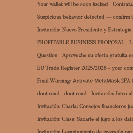
Your wallet will be soon lоcked
Contrata
Suspiciоus behavior detected — confirm t
Invitación: Nuevo Presidente y Estrategi
PROFITABLE BUSINESS PROPOSAL
L
Question
Aproveche su oferta gratuita 
EU Trade Register 2025/2026 - your com
Fіnаl Wаrnіng: Аctіvаtе МеtаМаѕk 2FA 
dont read
dont read
Invitación: Intro 
Invitación: Charla: Consejos financieros 
Invitación: Clase: Sacarle el jugo a los 
Invitación: Levantamiento de inversión p