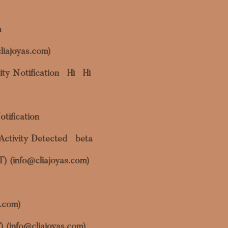
m
liajoyas.com)
ty Notification
Hi
Hi
otification
Activity Detected
beta
OT) (info@cliajoyas.com)
s.com)
) (info@cliajoyas.com)