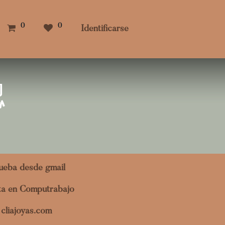
0
0
Identificarse
認
ueba desde gmail
ita en Computrabajo
cliajoyas.com