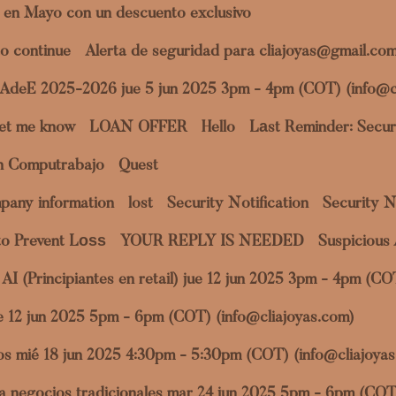
 en Mayo con un descuento exclusivo
o continue
Alerta de seguridad para cliajoyas@gmail.co
a AdeE 2025-2026 jue 5 jun 2025 3pm - 4pm (COT) (info@c
et me know
LOAN OFFER
Hello
Lаst Reminder: Securi
en Computrabajo
Quest
pany information
lost
Security Notification
Security N
to Prevent Lоѕѕ
YOUR REPLY IS NEEDED
Suspicious 
al AI (Principiantes en retail) jue 12 jun 2025 3pm - 4pm (C
jue 12 jun 2025 5pm - 6pm (COT) (info@cliajoyas.com)
datos mié 18 jun 2025 4:30pm - 5:30pm (COT) (info@cliajoya
ara negocios tradicionales mar 24 jun 2025 5pm - 6pm (COT