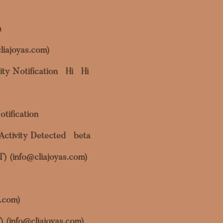
m
liajoyas.com)
ty Notification
Hi
Hi
otification
Activity Detected
beta
OT) (info@cliajoyas.com)
s.com)
) (info@cliajoyas.com)