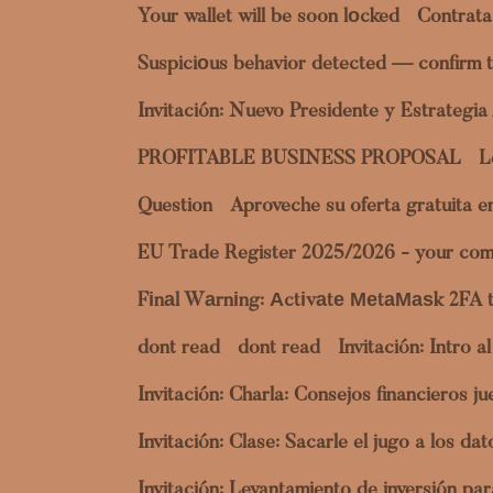
Your wallet will be soon lоcked
Contrata
Suspiciоus behavior detected — confirm t
Invitación: Nuevo Presidente y Estrategi
PROFITABLE BUSINESS PROPOSAL
L
Question
Aproveche su oferta gratuita 
EU Trade Register 2025/2026 - your com
Fіnаl Wаrnіng: Аctіvаtе МеtаМаѕk 2FA 
dont read
dont read
Invitación: Intro 
Invitación: Charla: Consejos financieros 
Invitación: Clase: Sacarle el jugo a los 
Invitación: Levantamiento de inversión p