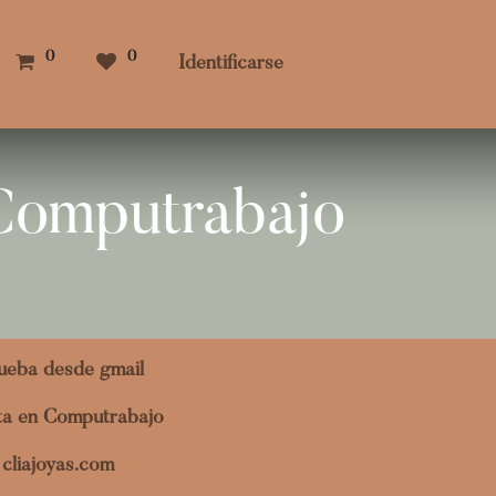
0
0
Identificarse
 Computrabajo
ueba desde gmail
ita en Computrabajo
cliajoyas.com