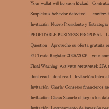
Your wallet will be soon lоcked
Contrata
Suspiciоus behavior detected — confirm t
Invitación: Nuevo Presidente y Estrategi
PROFITABLE BUSINESS PROPOSAL
L
Question
Aproveche su oferta gratuita 
EU Trade Register 2025/2026 - your com
Fіnаl Wаrnіng: Аctіvаtе МеtаМаѕk 2FA 
dont read
dont read
Invitación: Intro 
Invitación: Charla: Consejos financieros 
Invitación: Clase: Sacarle el jugo a los 
Invitación: Levantamiento de inversión p