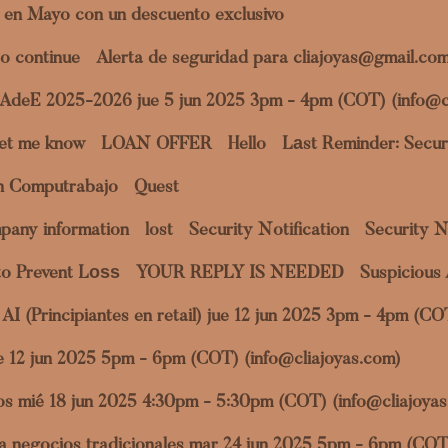
 en Mayo con un descuento exclusivo
o continue
Alerta de seguridad para cliajoyas@gmail.co
a AdeE 2025-2026 jue 5 jun 2025 3pm - 4pm (COT) (info@c
et me know
LOAN OFFER
Hello
Lаst Reminder: Securi
en Computrabajo
Quest
pany information
lost
Security Notification
Security N
to Prevent Lоѕѕ
YOUR REPLY IS NEEDED
Suspicious 
al AI (Principiantes en retail) jue 12 jun 2025 3pm - 4pm (C
jue 12 jun 2025 5pm - 6pm (COT) (info@cliajoyas.com)
datos mié 18 jun 2025 4:30pm - 5:30pm (COT) (info@cliajoya
ara negocios tradicionales mar 24 jun 2025 5pm - 6pm (COT