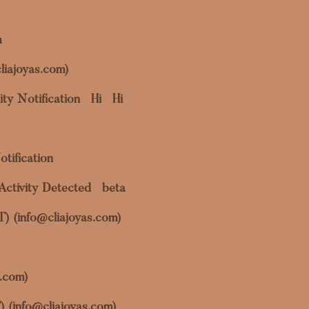
m
liajoyas.com)
ty Notification
Hi
Hi
otification
Activity Detected
beta
OT) (info@cliajoyas.com)
s.com)
) (info@cliajoyas.com)