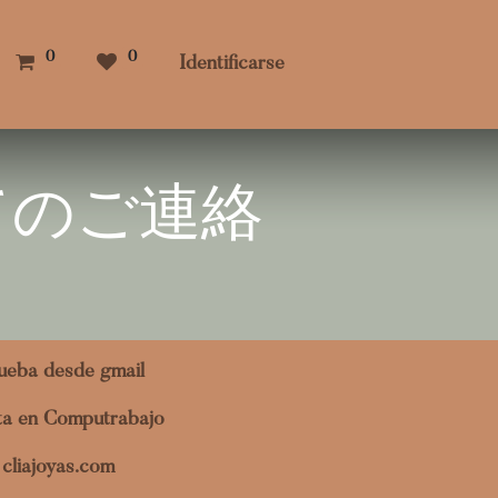
0
0
Identificarse
てのご連絡
ueba desde gmail
ita en Computrabajo
cliajoyas.com