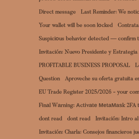
Direct message
Last Reminder: We notic
Your wallet will be soon lоcked
Contrata
Suspiciоus behavior detected — confirm t
Invitación: Nuevo Presidente y Estrategi
PROFITABLE BUSINESS PROPOSAL
L
Question
Aproveche su oferta gratuita 
EU Trade Register 2025/2026 - your com
Fіnаl Wаrnіng: Аctіvаtе МеtаМаѕk 2FA 
dont read
dont read
Invitación: Intro 
Invitación: Charla: Consejos financieros 