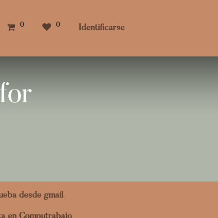
0
0
Identificarse
for
ueba desde gmail
ita en Computrabajo