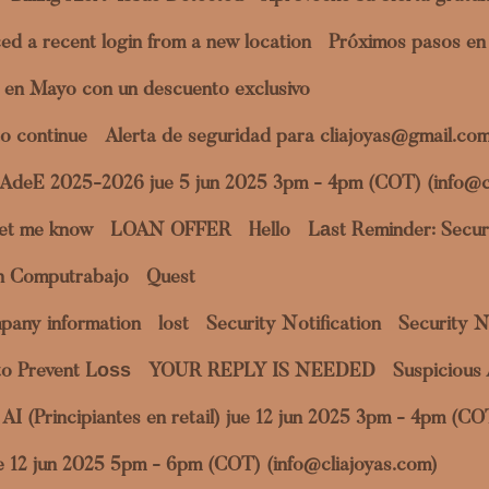
ed a recent login from a new location
Próximos pasos en 
 en Mayo con un descuento exclusivo
o continue
Alerta de seguridad para cliajoyas@gmail.co
a AdeE 2025-2026 jue 5 jun 2025 3pm - 4pm (COT) (info@c
et me know
LOAN OFFER
Hello
Lаst Reminder: Securi
en Computrabajo
Quest
pany information
lost
Security Notification
Security N
to Prevent Lоѕѕ
YOUR REPLY IS NEEDED
Suspicious 
al AI (Principiantes en retail) jue 12 jun 2025 3pm - 4pm (C
jue 12 jun 2025 5pm - 6pm (COT) (info@cliajoyas.com)