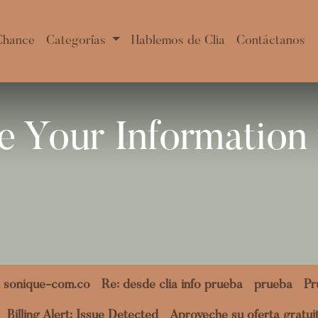
Chance
Categorías
Hablemos de Clia
Contáctanos
 Your Information 
 sonique-com.co
Re: desde clia info prueba
prueba
Pr
Billing Alert: Issue Detected
Aproveche su oferta gratu