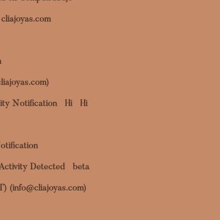
cliajoyas.com
m
liajoyas.com)
ty Notification
Hi
Hi
otification
Activity Detected
beta
OT) (info@cliajoyas.com)