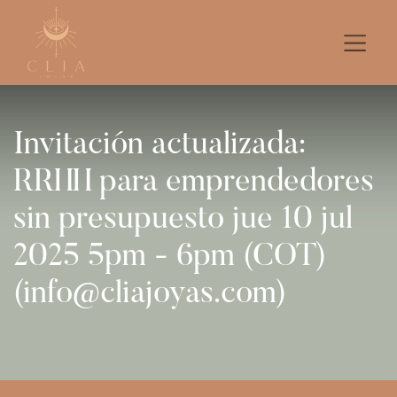
Invitación actualizada:
RRHH para emprendedores
sin presupuesto jue 10 jul
2025 5pm - 6pm (COT)
(info@cliajoyas.com)