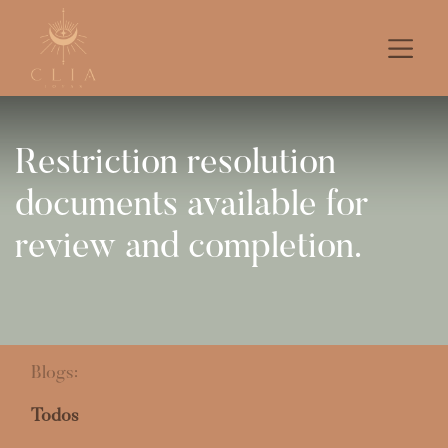
Restriction resolution
documents available for
review and completion.
Blogs:
Todos