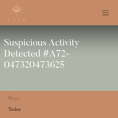
Suspicious Activity
Detected #A72-
047320473625
Blogs:
Todos