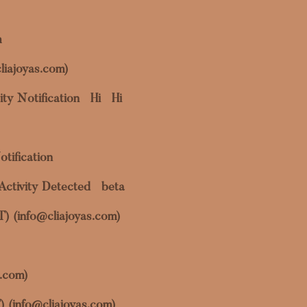
m
liajoyas.com)
ty Notification
Hi
Hi
otification
Activity Detected
beta
OT) (info@cliajoyas.com)
s.com)
) (info@cliajoyas.com)