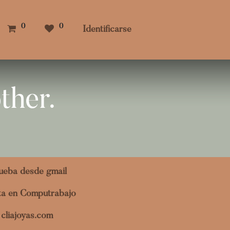
0
0
Identificarse
ther.
ueba desde gmail
ita en Computrabajo
cliajoyas.com