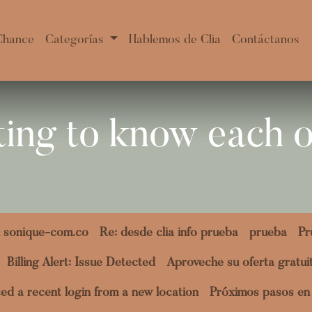
Chance
Categorías
Hablemos de Clia
Contáctanos
tting to know each o
 sonique-com.co
Re: desde clia info prueba
prueba
Pr
Billing Alert: Issue Detected
Aproveche su oferta gratu
ed a recent login from a new location
Próximos pasos en 