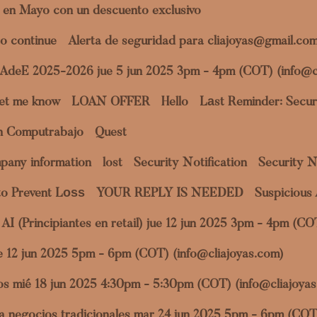
 en Mayo con un descuento exclusivo
o continue
Alerta de seguridad para cliajoyas@gmail.co
a AdeE 2025-2026 jue 5 jun 2025 3pm - 4pm (COT) (info@c
et me know
LOAN OFFER
Hello
Lаst Reminder: Securi
en Computrabajo
Quest
pany information
lost
Security Notification
Security N
to Prevent Lоѕѕ
YOUR REPLY IS NEEDED
Suspicious 
al AI (Principiantes en retail) jue 12 jun 2025 3pm - 4pm (C
jue 12 jun 2025 5pm - 6pm (COT) (info@cliajoyas.com)
datos mié 18 jun 2025 4:30pm - 5:30pm (COT) (info@cliajoya
ara negocios tradicionales mar 24 jun 2025 5pm - 6pm (COT