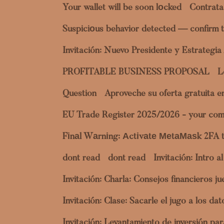
Your wallet will be soon lоcked
Contrata
Suspiciоus behavior detected — confirm t
Invitación: Nuevo Presidente y Estrategi
PROFITABLE BUSINESS PROPOSAL
L
Question
Aproveche su oferta gratuita 
EU Trade Register 2025/2026 - your com
Fіnаl Wаrnіng: Аctіvаtе МеtаМаѕk 2FA 
dont read
dont read
Invitación: Intro 
Invitación: Charla: Consejos financieros 
Invitación: Clase: Sacarle el jugo a los 
Invitación: Levantamiento de inversión p