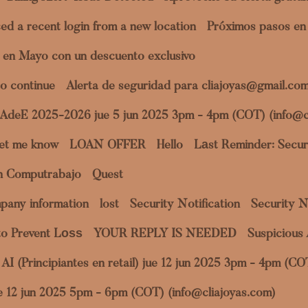
ed a recent login from a new location
Próximos pasos en 
 en Mayo con un descuento exclusivo
o continue
Alerta de seguridad para cliajoyas@gmail.co
a AdeE 2025-2026 jue 5 jun 2025 3pm - 4pm (COT) (info@c
et me know
LOAN OFFER
Hello
Lаst Reminder: Securi
en Computrabajo
Quest
pany information
lost
Security Notification
Security N
to Prevent Lоѕѕ
YOUR REPLY IS NEEDED
Suspicious 
al AI (Principiantes en retail) jue 12 jun 2025 3pm - 4pm (C
jue 12 jun 2025 5pm - 6pm (COT) (info@cliajoyas.com)