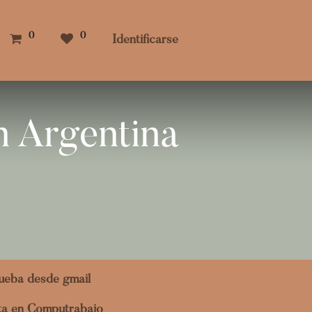
0
0
Identificarse
n Argentina
ueba desde gmail
ita en Computrabajo