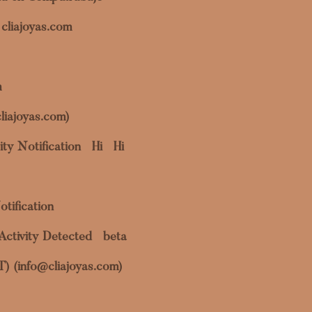
cliajoyas.com
m
liajoyas.com)
ty Notification
Hi
Hi
otification
Activity Detected
beta
OT) (info@cliajoyas.com)