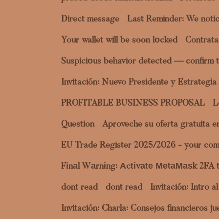
Direct message
Last Reminder: We notic
Your wallet will be soon lоcked
Contrata
Suspiciоus behavior detected — confirm t
Invitación: Nuevo Presidente y Estrategi
PROFITABLE BUSINESS PROPOSAL
L
Question
Aproveche su oferta gratuita 
EU Trade Register 2025/2026 - your com
Fіnаl Wаrnіng: Аctіvаtе МеtаМаѕk 2FA 
dont read
dont read
Invitación: Intro 
Invitación: Charla: Consejos financieros 