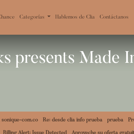
Chance
Categorías
Hablemos de Clia
Contáctanos
s presents Made I
 sonique-com.co
Re: desde clia info prueba
prueba
Pr
Billing Alert: Issue Detected
Aproveche su oferta gratu