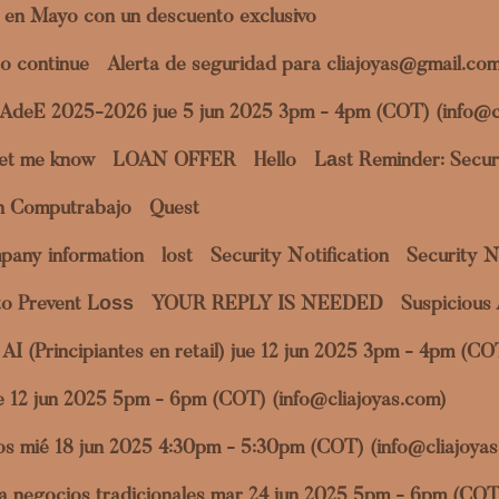
 en Mayo con un descuento exclusivo
o continue
Alerta de seguridad para cliajoyas@gmail.co
a AdeE 2025-2026 jue 5 jun 2025 3pm - 4pm (COT) (info@c
et me know
LOAN OFFER
Hello
Lаst Reminder: Securi
en Computrabajo
Quest
pany information
lost
Security Notification
Security N
to Prevent Lоѕѕ
YOUR REPLY IS NEEDED
Suspicious 
al AI (Principiantes en retail) jue 12 jun 2025 3pm - 4pm (C
jue 12 jun 2025 5pm - 6pm (COT) (info@cliajoyas.com)
datos mié 18 jun 2025 4:30pm - 5:30pm (COT) (info@cliajoya
ara negocios tradicionales mar 24 jun 2025 5pm - 6pm (COT