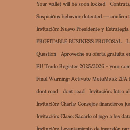
Your wallet will be soon lоcked
Contrata
Suspiciоus behavior detected — confirm t
Invitación: Nuevo Presidente y Estrategi
PROFITABLE BUSINESS PROPOSAL
L
Question
Aproveche su oferta gratuita 
EU Trade Register 2025/2026 - your com
Fіnаl Wаrnіng: Аctіvаtе МеtаМаѕk 2FA 
dont read
dont read
Invitación: Intro 
Invitación: Charla: Consejos financieros 
Invitación: Clase: Sacarle el jugo a los 
Invitación: Levantamiento de inversión p