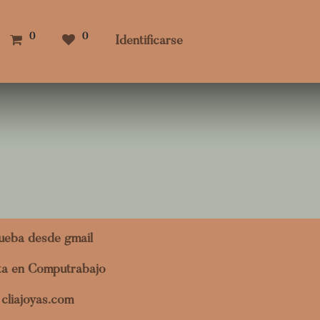
0
0
Identificarse
ueba desde gmail
ita en Computrabajo
cliajoyas.com