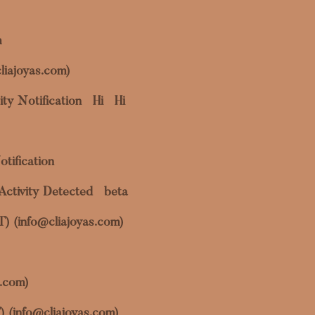
m
liajoyas.com)
ty Notification
Hi
Hi
otification
Activity Detected
beta
OT) (info@cliajoyas.com)
s.com)
) (info@cliajoyas.com)