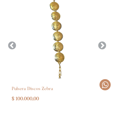
Anterior
Siguie
Pulsera Discos Zebra
$
100.000,00